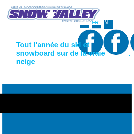
NL
EN
FR
Tout l'année du ski et
snowboard sur de la vraie
neige