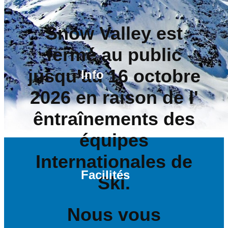
Snow Valley est
fermé au public
jusqu'au 16 octobre
Info
2026 en raison de l'
êntraînements des
équipes
Internationales de
Facilités
Ski.
Nous vous