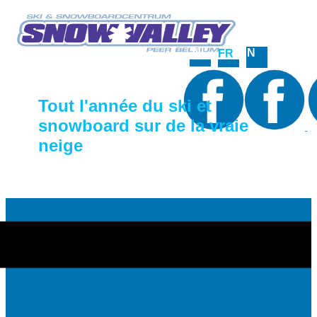
NL
EN
FR
Tout l'année du ski et
snowboard sur de la vraie
neige