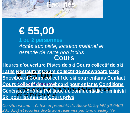
Facilités
€ 55,00
1 ou 2 personnes
Accès aux piste, location matériel et
garantie de carte non inclus
Cours
Heures d'ouverture
Pistes de ski
Cours collectif de ski
Tarifs
Restaurant
€ 65,00
Cours collectif de snowboard
Café
Snowboard
Cours collectif de ski pour enfants
Contact
3 ou 4 personnes
Cours collectif de snowboard pour enfants
Conditions
Accès aux piste, location matériel et garantie
Générales
Snöbar
Politique de confidentialité
Iniminiski
de carte non inclus
Ski pour les seniors
Cours privé
Ce site est une création et propriété de Snow Valley NV (BE0460
233 326) et tous les droits sont réservés par Snow Valley NV.